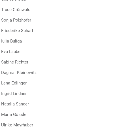
rude Grünwald
onja Polzhofer
riederike Scharf
ulia Buliga
va Lauber
abine Richter
agmar Kleinowitz
ena Edlinger
ngrid Lindner
atalia Sander
aria Gössler
lrike Mayrhuber