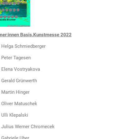
mer:innen Basis.Kunstmesse 2022
elga Schmiedberger
eter Tagesen
lena Vostryakova
erald Grünwerth
artin Hinger
liver Matuschek
li Klepalski
ulius Werner Chromecek
abriele Uher