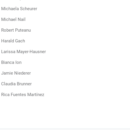
ichaela Scheurer
ichael Nail
obert Puteanu
arald Gach
arissa Mayer-Hausner
ianca Ion
amie Niederer
laudia Brunner
ica Fuentes Martínez