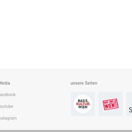
Media
unsere Seiten
acebook
outube
nstagram