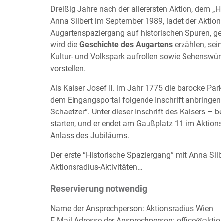
Dreißig Jahre nach der allerersten Aktion, dem „
Anna Silbert im September 1989, ladet der Aktio
Augartenspaziergang auf historischen Spuren, 
wird die
Geschichte des Augartens
erzählen, se
Kultur- und Volkspark aufrollen sowie Sehenswü
vorstellen.
Als Kaiser Josef II. im Jahr 1775 die barocke Par
dem Eingangsportal folgende Inschrift anbringen
Schaetzer“. Unter dieser Inschrift des Kaisers 
starten, und er endet am Gaußplatz 11 im Aktions
Anlass des Jubiläums.
Der erste “Historische Spaziergang” mit Anna Silb
Aktionsradius-Aktivitäten…
Reservierung notwendig
Name der Ansprechperson: Aktionsradius Wien
E-Mail Adresse der Ansprechperson: office@aktio