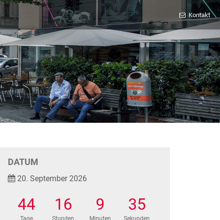
Kontakt
DATUM
20. September 2026
44
16
9
34
Tage
Stunden
Minuten
Sekunden