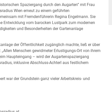
Historischen Spaziergang durch den Augarten“ mit Frau
nsradius Wien erneut zu einem geführten
gemeinsam mit Fremdenführerin Regina Engelmann. Sie
ine Entwicklung vom barocken Lustpark zum modernen
rdigkeiten und Besonderheiten der Gartenanlage
kanlage der Öffentlichkeit zugänglich machte, ließ er über
: „Allen Menschen gewidmeter Erlustigungs-Ort von ihrem
– beim Haupteingang – wird der Augartenspaziergang
radius, inklusive Abschluss-Achterl aus festlichem
ert war der Grundstein ganz vieler Arbeitskreis- und
nsradius.at