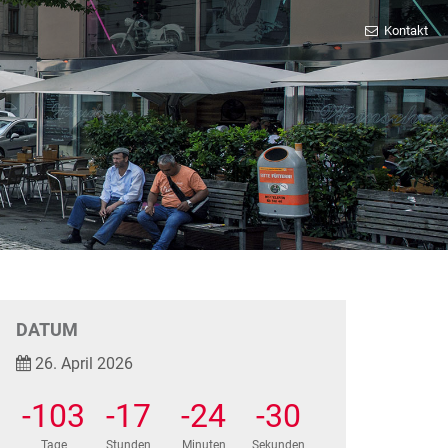
Kontakt
DATUM
26. April 2026
-103
-17
-24
-30
Tage
Stunden
Minuten
Sekunden