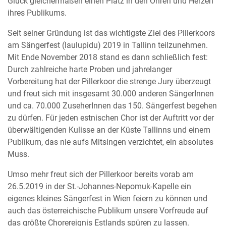
Glück gleichermaßen einen Platz in den Ohren und Herzen
ihres Publikums.
Seit seiner Gründung ist das wichtigste Ziel des Pillerkoors
am Sängerfest (laulupidu) 2019 in Tallinn teilzunehmen.
Mit Ende November 2018 stand es dann schließlich fest:
Durch zahlreiche harte Proben und jahrelanger
Vorbereitung hat der Pillerkoor die strenge Jury überzeugt
und freut sich mit insgesamt 30.000 anderen SängerInnen
und ca. 70.000 ZuseherInnen das 150. Sängerfest begehen
zu dürfen. Für jeden estnischen Chor ist der Auftritt vor der
überwältigenden Kulisse an der Küste Tallinns und einem
Publikum, das nie aufs Mitsingen verzichtet, ein absolutes
Muss.
Umso mehr freut sich der Pillerkoor bereits vorab am
26.5.2019 in der St.-Johannes-Nepomuk-Kapelle ein
eigenes kleines Sängerfest in Wien feiern zu können und
auch das österreichische Publikum unsere Vorfreude auf
das größte Chorereignis Estlands spüren zu lassen.