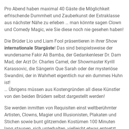
Pro Abend haben maximal 40 Gäste die Möglichkeit
erfrischende Dummheit und Zauberkunst der Extraklasse
aus nächster Nähe zu erleben … man könnte sagen Clown
und Comedy Magic, wie Sie diese noch nie gesehen haben!
Die Brüder Lio und Liam Fool präsentieren in ihrer Show
internationale Stargäste
! Das sind beispielsweise der
wundersame Fakir Ali Bamba, der Gedankenleser Dr. Dam
Mad, der Arzt Dr. Charles Camel, der Showmaster Kyrill
Karassovic, die Sängerin Que Sarah oder der mysteriöse
Swandini, der in Wahrheit eigentlich nur ein dummes Huhn
ist!
… Übrigens müssen aus Kostengründen all diese Künstler
von den beiden Brüdern selbst dargestellt werden!
Sie werden inmitten von Requisiten einst weltberühmter
Artisten, Clowns, Magier und Illusionisten, Plakaten und
Stichen sowie bunt glitzernden Kostümen 100 Minuten
lang staunen, sich unterhalten, vielleicht etwas entsetzt