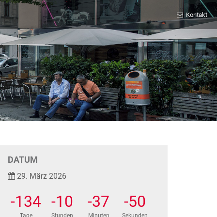
Kontakt
DATUM
29. März 2026
-134
-10
-37
-50
Tage
Stunden
Minuten
Sekunden