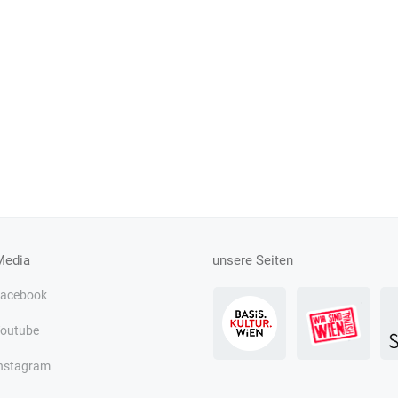
Media
unsere Seiten
acebook
outube
nstagram