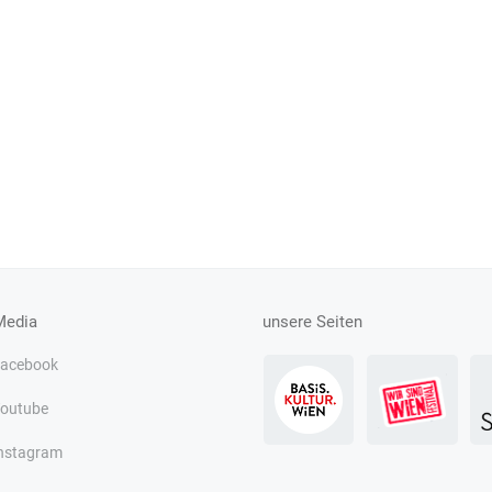
Media
unsere Seiten
acebook
outube
nstagram