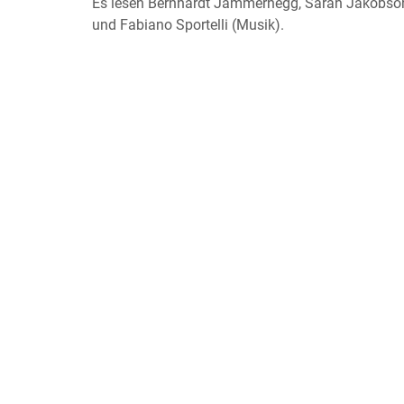
Es lesen Bernhardt Jammernegg, Sarah Jakobsoh
und Fabiano Sportelli (Musik).