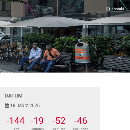
Kontakt
DATUM
18. März 2026
-144
-19
-52
-47
Tage
Stunden
Minuten
Sekunden