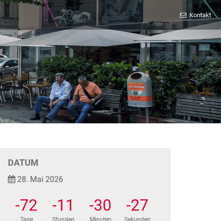
Kontakt
DATUM
28. Mai 2026
-72
-11
-30
-27
Tage
Stunden
Minuten
Sekunden