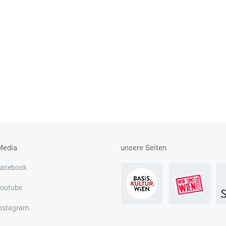
Media
unsere Seiten
acebook
outube
nstagram