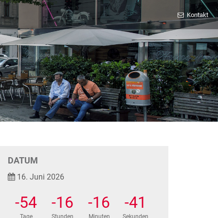
Kontakt
DATUM
16. Juni 2026
-54
-16
-16
-42
Tage
Stunden
Minuten
Sekunden