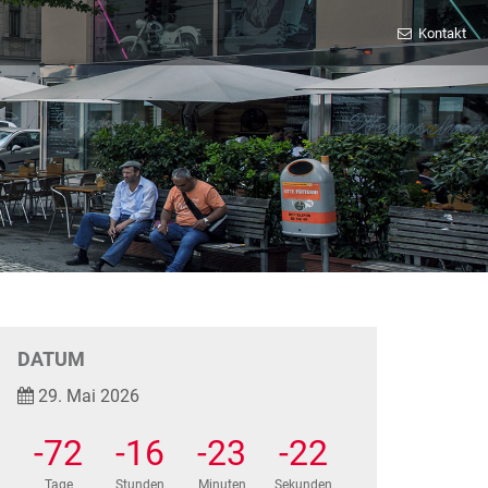
Kontakt
DATUM
29. Mai 2026
-72
-16
-23
-22
Tage
Stunden
Minuten
Sekunden