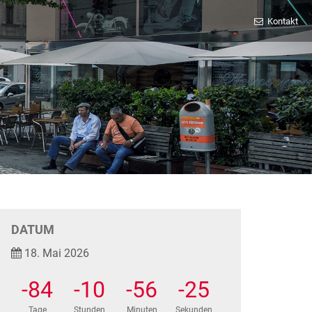
Kontakt
DATUM
18. Mai 2026
-84
-10
-56
-26
Tage
Stunden
Minuten
Sekunden