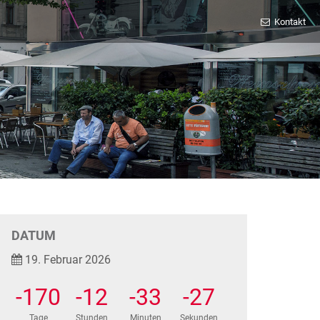
Kontakt
DATUM
19. Februar 2026
-170
-12
-33
-27
Tage
Stunden
Minuten
Sekunden