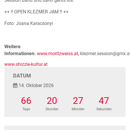
Session Band und dann gehts los:
++ !! OPEN KLEZMER JAM !! ++
Foto: Joana Karacsonyi
Weitere
Informationen:
www.moritzweiss.at,
klezmer.session@gmx.a
www.shizzle-kultur.at
DATUM
14. Oktober 2026
66
20
27
46
Tage
Stunden
Minuten
Sekunden